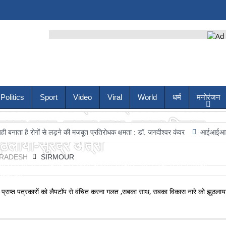
Politics
Sport
Video
Viral
World
धर्म
मनोरंजन
तर के मान्यता प्राप्त पत्रकारों को लैपटॉप
त करना गलत ,सबका साथ, सबका विकास
गों से लड़ने की मजबूत प्रतिरोधक क्षमता : डॉ. जगदीश्वर कंवर
आईआईआईटी ऊना में अग्नि 
ठलाया-सुरेंद्र अत्री
PRADESH
SIRMOUR
ल्ड रिपोर्टरों से भेदभाव पर उतरी जयराम सरकार, पीएम मोदी से होगी इसकी
िया बीए...