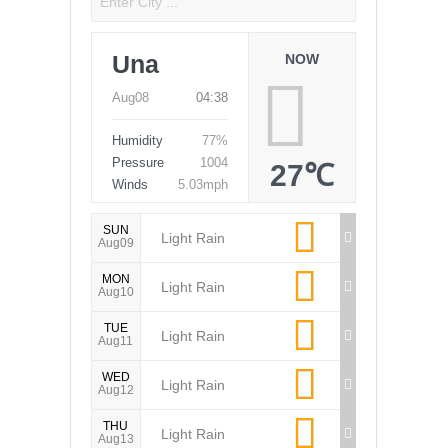
Una
NOW
Aug08
04:38
Humidity
77%
Pressure
1004
27℃
Winds
5.03mph
SUN
Light Rain
Aug09
MON
Light Rain
Aug10
TUE
Light Rain
Aug11
WED
Light Rain
Aug12