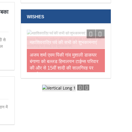
सबका
WISHES
ी से
नल
अजय शर्मा एवम पिंकी गांव मुशाली डाकघर
बंगाणा को बल्लड हिमालयन टाईम्स परिवार
की और से 15वीं शादी की सालगिरह पर
वधाई एवं शुभकामनाएं
न में