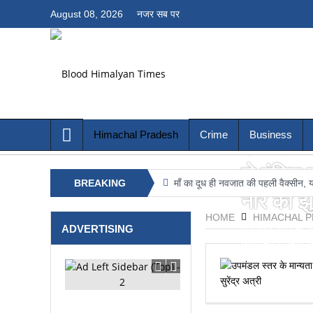
August 08, 2026
नजर सब पर
Himachal Pradesh
Crime
Business
उपमंडल स्
से वंचि
बदहाली की मिसाल: वीरेंद्र कंवर
BREAKING
माँ का दूध ही नवजात की पहली वैक्सीन, यही बनाता है रो
नारे को झु
NEWS
HOME
HIMACHAL 
उपमंडल स्तर के फी
ADVERTISING
शिकायत-एनयूजे इंड