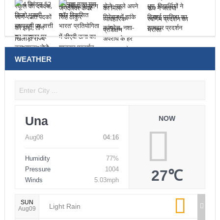
WEATHER
Una
NOW
Aug08
04:16
Humidity
77%
Pressure
1004
27℃
Winds
5.03mph
SUN
Light Rain
Aug09
MON
Light Rain
Aug10
TUE