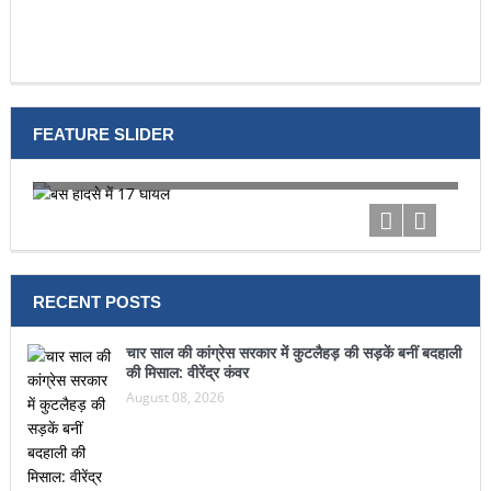
FEATURE SLIDER
बस हादसे में 17 घायल
टूर
RECENT POSTS
चार साल की कांग्रेस सरकार में कुटलैहड़ की सड़कें बनीं बदहाली
की मिसाल: वीरेंद्र कंवर
August 08, 2026
माँ का दूध ही नवजात की पहली वैक्सीन, यही बनाता है रोगों से