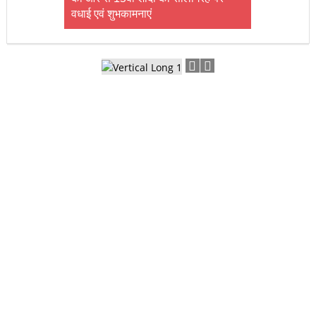
वधाई एवं शुभकामनाएं