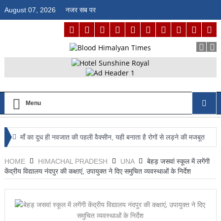
August 07, 2026
नजर सब पर
Menu
माँ का दूध ही नवजात की पहली वैक्सीन, यही बनाता है रोगों से लड़ने की मजबूत
प्रतिरोधक क्षमता : डॉ. जगदीश्वर कंवर
HOME
HIMACHAL PRADESH
UNA
बेहड़ जसवां स्कूल में लगेंगी
केंद्रीय विद्यालय नंदपुर की कक्षाएं, उपायुक्त ने दिए समुचित व्यवस्थाओं के निर्देश
आईआईआईटी ऊना में अग्नि सुरक्षा का पाठ, फायर मॉक ड्रिल से विद्यार्थियों को
आपदा से निपटने का मिला व्यावहारिक प्रशिक्षण
राज्य स्तरीय बैडमिंटन प्रतियोगिता में ऊना का दम दिखाएंगे चयनित खिलाड़ी,