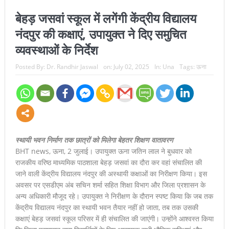
जिला संघ ने जताया स्वर्णिम प्रदर्शन का भरोसा
बेहड़ जसवां स्कूल में लगेंगी केंद्रीय विद्यालय
नंदपुर की कक्षाएं, उपायुक्त ने दिए समुचित
जिला बैडमिंटन प्रतियोगिता में वशिष्ट पब्लिक स्कूल का दबदबा, स्वर्ण-रजत
व्यवस्थाओं के निर्देश
पदकों की झड़ी; तीन खिलाड़ी राज्य स्तरीय प्रतियोगिता के लिए चयनित
Posted By:
Dr. Randhir Jaswal
on:
July 02, 2025
In:
Una
Tags:
ऊना
संत रविदास जी का जीवन दर्शन सर्वसमाज के लिए मार्गदर्शक: अनुराग सिंह
ठाकुर
रायजादा के बयान पर सत्ती का करारा पलटवार, बोले- पहले अपने गिरेबान में
झांके कांग्रेस, नशा-अपराध के हर सवाल का दे जवाब
स्थायी भवन निर्माण तक छात्रों को मिलेगा बेहतर शिक्षण वातावरण
वशिष्ट पब्लिक स्कूल में शैक्षणिक प्रतियोगिताओं की धूम, विद्यार्थियों ने दिखाई
BHT news, ऊना, 2 जुलाई। उपायुक्त ऊना जतिन लाल ने बुधवार को
राजकीय वरिष्ठ माध्यमिक पाठशाला बेहड़ जसवां का दौरा कर वहां संचालित की
प्रतिभा का शानदार प्रदर्शन
जाने वाली केंद्रीय विद्यालय नंदपुर की अस्थायी कक्षाओं का निरीक्षण किया। इस
अवसर पर एसडीएम अंब सचिन शर्मा सहित शिक्षा विभाग और जिला प्रशासन के
4 क्विंटल 52 किलो भुक्की बरामदगी पर सत्ती का सरकार पर बड़ा हमला, बोले
अन्य अधिकारी मौजूद रहे। उपायुक्त ने निरीक्षण के दौरान स्पष्ट किया कि जब तक
— आखिर किसके संरक्षण में चल रहा है नशा कारोबार ?
केंद्रीय विद्यालय नंदपुर का स्थायी भवन तैयार नहीं हो जाता, तब तक उसकी
कक्षाएं बेहड़ जसवां स्कूल परिसर में ही संचालित की जाएंगी। उन्होंने आश्वस्त किया
नशा मुक्त युवा फॉर विकसित भारत’ प्रतियोगिता में डीएवी ऊना का शानदार