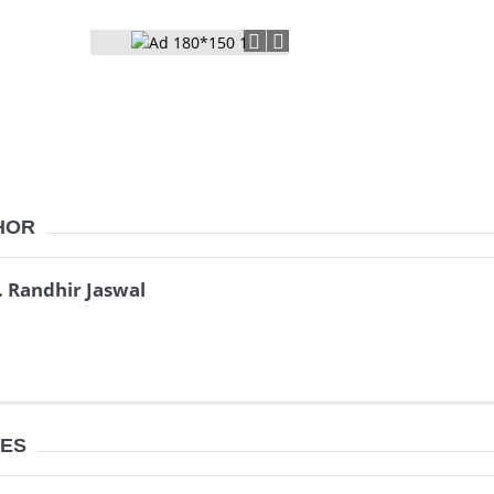
HOR
. Randhir Jaswal
LES