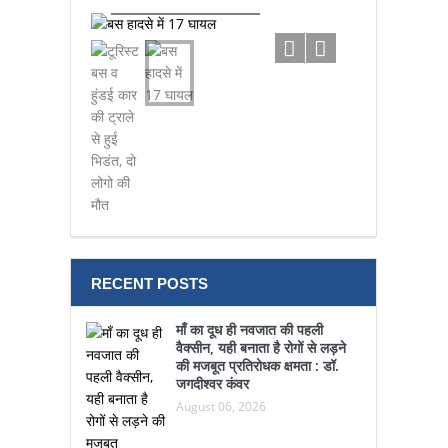
हुई भिडंत,
RECENT POSTS
माँ का दूध ही नवजात की पहली
वैक्सीन, यही बनाता है रोगों से लड़ने
की मजबूत प्रतिरोधक क्षमता : डॉ.
जगदीश्वर कंवर
August 06, 2026