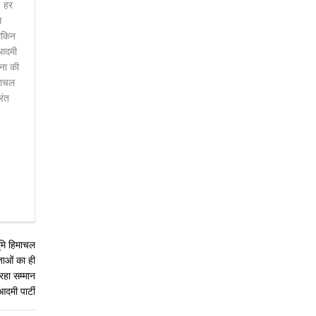
। हर
ल
ेकिन
 आदमी
चना की
माचल
रंत