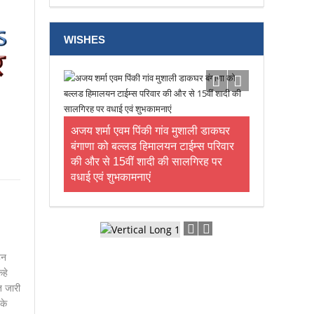
WISHES
अजय शर्मा एवम पिंकी गांव मुशाली डाकघर
बंगाणा को बल्लड हिमालयन टाईम्स परिवार
की और से 15वीं शादी की सालगिरह पर
वधाई एवं शुभकामनाएं
हन
कहे
ि जारी
के