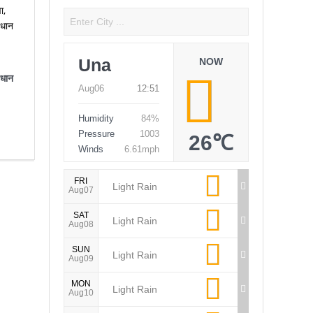
Una
NOW
वधान
Aug06
12:51
Humidity
84%
Pressure
1003
26℃
Winds
6.61mph
FRI
Light Rain
Aug07
SAT
Light Rain
Aug08
SUN
Light Rain
Aug09
MON
Light Rain
Aug10