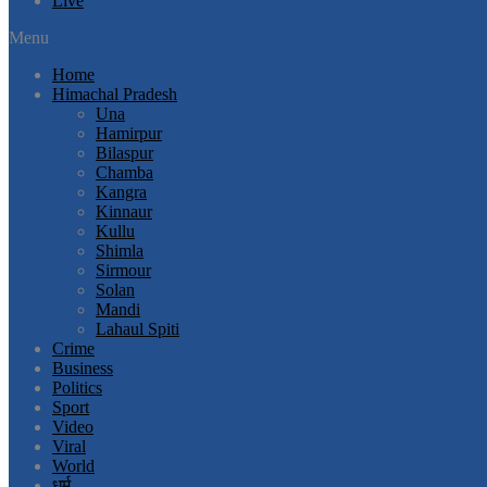
Live
Menu
Home
Himachal Pradesh
Una
Hamirpur
Bilaspur
Chamba
Kangra
Kinnaur
Kullu
Shimla
Sirmour
Solan
Mandi
Lahaul Spiti
Crime
Business
Politics
Sport
Video
Viral
World
धर्म