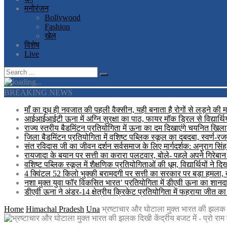
मनोरंजन
Bollywood
Fashion
खेल
विशेष
Live
BREAKING NEWS
माँ का दूध ही नवजात की पहली वैक्सीन, यही बनाता है रोगों से लड़ने की 
आईआईआईटी ऊना में अग्नि सुरक्षा का पाठ, फायर मॉक ड्रिल से विद्यार्थि
राज्य स्तरीय बैडमिंटन प्रतियोगिता में ऊना का दम दिखाएंगे चयनित खिलाड
जिला बैडमिंटन प्रतियोगिता में वशिष्ट पब्लिक स्कूल का दबदबा, स्वर्ण-
संत रविदास जी का जीवन दर्शन सर्वसमाज के लिए मार्गदर्शक: अनुराग सिंह
रायजादा के बयान पर सत्ती का करारा पलटवार, बोले- पहले अपने गिरेबान 
वशिष्ट पब्लिक स्कूल में शैक्षणिक प्रतियोगिताओं की धूम, विद्यार्थियों ने 
4 क्विंटल 52 किलो भुक्की बरामदगी पर सत्ती का सरकार पर बड़ा हमला,
नशा मुक्त युवा फॉर विकसित भारत’ प्रतियोगिता में डीएवी ऊना का शानदार 
डीएवी ऊना ने अंडर-14 क्षेत्रीय क्रिकेट प्रतियोगिता में फहराया जीत क
Home
Himachal Pradesh
Una
भ्रष्टाचार और घोटाला मुक्त भारत की झलक दि