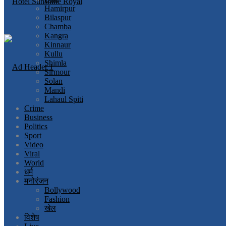
Hamirpur
Bilaspur
Chamba
Kangra
Kinnaur
Kullu
Shimla
Sirmour
Solan
Mandi
Lahaul Spiti
Crime
Business
Politics
Sport
Video
Viral
World
धर्म
मनोरंजन
Bollywood
Fashion
खेल
विशेष