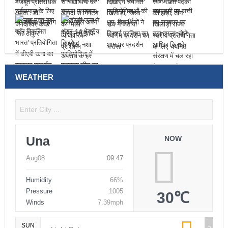
WEATHER
Una
NOW
Aug08
09:47
Humidity
66%
Pressure
1005
30℃
Winds
7.39mph
SUN
Light Rain
Aug09
MON
Light Rain
Aug10