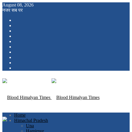
August 08, 2026
नजर सब पर
Home
Himachal Pradesh
Una
Hamirpur