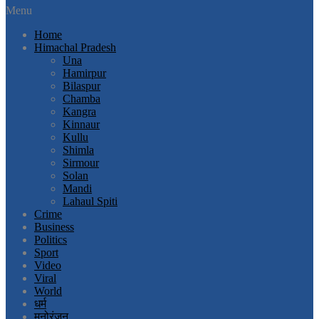
Menu
Home
Himachal Pradesh
Una
Hamirpur
Bilaspur
Chamba
Kangra
Kinnaur
Kullu
Shimla
Sirmour
Solan
Mandi
Lahaul Spiti
Crime
Business
Politics
Sport
Video
Viral
World
धर्म
मनोरंजन