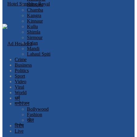
Bilaspur
Chamba
Kangra
Kinnaur
Kullu
Shimla
Sirmour
Solan
Mandi
Lahaul Spiti
Crime
Business
Politics
Sport
Video
Viral
World
धर्म
मनोरंजन
Bollywood
Fashion
खेल
विशेष
Live