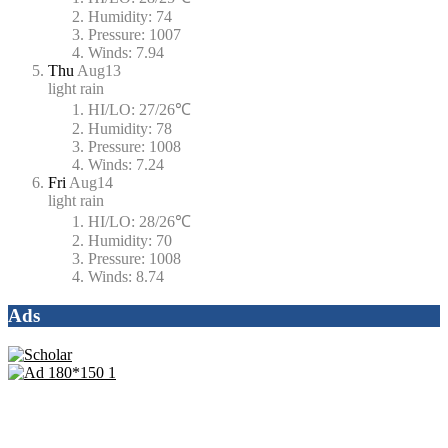
Humidity:
74
Pressure:
1007
Winds:
7.94
Thu
Aug13
light rain
HI/LO:
27/26℃
Humidity:
78
Pressure:
1008
Winds:
7.24
Fri
Aug14
light rain
HI/LO:
28/26℃
Humidity:
70
Pressure:
1008
Winds:
8.74
Ads