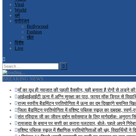
Viral
World
धर्म
मनोरंजन
Bollywood
Fashion
खेल
विशेष
Live
BREAKING NEWS
माँ का दूध ही नवजात की पहली वैक्सीन, यही बनाता है रोगों से लड़ने क
आईआईआईटी ऊना में अग्नि सुरक्षा का पाठ, फायर मॉक ड्रिल से विद्यार्
राज्य स्तरीय बैडमिंटन प्रतियोगिता में ऊना का दम दिखाएंगे चयनित खिल
जिला बैडमिंटन प्रतियोगिता में वशिष्ट पब्लिक स्कूल का दबदबा, स्वर्
संत रविदास जी का जीवन दर्शन सर्वसमाज के लिए मार्गदर्शक: अनुराग सि
रायजादा के बयान पर सत्ती का करारा पलटवार, बोले- पहले अपने गिरेबान
वशिष्ट पब्लिक स्कूल में शैक्षणिक प्रतियोगिताओं की धूम, विद्यार्थियों ने