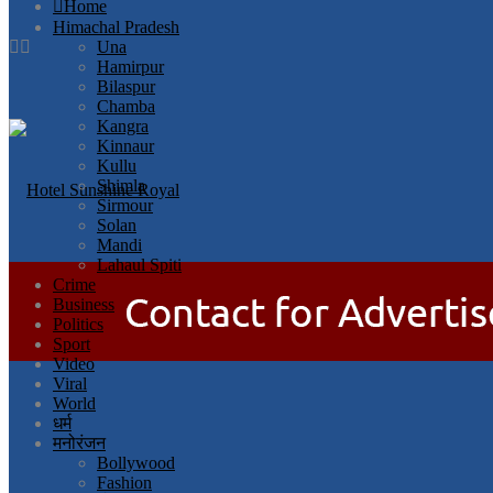
Home
Himachal Pradesh
Una
Hamirpur
Bilaspur
Chamba
Kangra
Kinnaur
Kullu
Shimla
Sirmour
Solan
Mandi
Lahaul Spiti
Crime
Business
Politics
Sport
Video
Viral
World
धर्म
मनोरंजन
Bollywood
Fashion