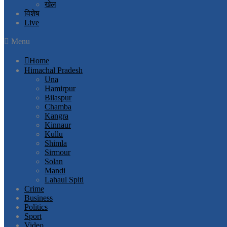
खेल
विशेष
Live
Menu
Home
Himachal Pradesh
Una
Hamirpur
Bilaspur
Chamba
Kangra
Kinnaur
Kullu
Shimla
Sirmour
Solan
Mandi
Lahaul Spiti
Crime
Business
Politics
Sport
Video