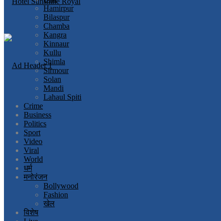
Hamirpur
Bilaspur
Chamba
Kangra
Kinnaur
Kullu
Shimla
Sirmour
Solan
Mandi
Lahaul Spiti
Crime
Business
Politics
Sport
Video
Viral
World
धर्म
मनोरंजन
Bollywood
Fashion
खेल
विशेष