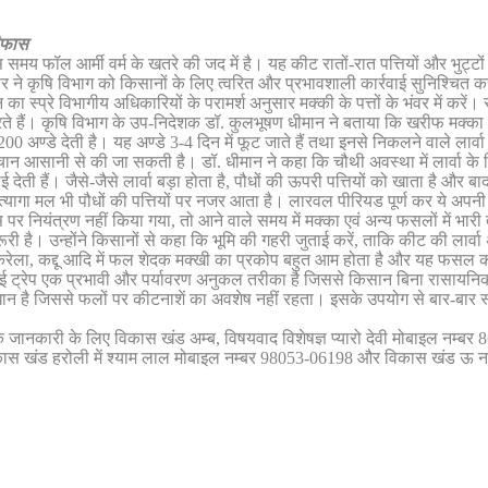
रीफास
ल आर्मी वर्म के खतरे की जद में है। यह कीट रातों-रात पत्तियों और भुट्टों
सरकार ने कृषि विभाग को किसानों के लिए त्वरित और प्रभावशाली कार्रवाई सुनिश्चित 
्रे विभागीय अधिकारियों के परामर्श अनुसार मक्की के पत्तों के भंवर में करें। स्प
ते हैं। कृषि विभाग के उप-निदेशक डॉ. कुलभूषण धीमान ने बताया कि खरीफ मक्का
0-200 अण्डे देती है। यह अण्डे 3-4 दिन में फूट जाते हैं तथा इनसे निकलने वाले ला
 आसानी से की जा सकती है। डॉ. धीमान ने कहा कि चौथी अवस्था में लार्वा के स
 देती हैं। जैसे-जैसे लार्वा बड़ा होता है, पौधों की ऊपरी पत्तियों को खाता है और बाद
वारा त्यागा मल भी पौधों की पत्तियों पर नजर आता है। लारवल पीरियड पूर्ण कर ये 
 नियंत्रण नहीं किया गया, तो आने वाले समय में मक्का एवं अन्य फसलों में भार
 है। उन्होंने किसानों से कहा कि भूमि की गहरी जुताई करें, ताकि कीट की लार्वा अ
 करेला, कद्दू आदि में फल शेदक मक्खी का प्रकोप बहुत आम होता है और यह फसल को
फ्लाई ट्रेप एक प्रभावी और पर्यावरण अनुकल तरीका है जिससे किसान बिना रासायनिक
समाधान है जिससे फलों पर कीटनाशें का अवशेष नहीं रहता। इसके उपयोग से बार-बा
जानकारी के लिए विकास खंड अम्ब, विषयवाद विशेषज्ञ प्यारो देवी मोबाइल नम्बर
ास खंड हरोली में श्याम लाल मोबाइल नम्बर 98053-06198 और विकास खंड ऊ ना म