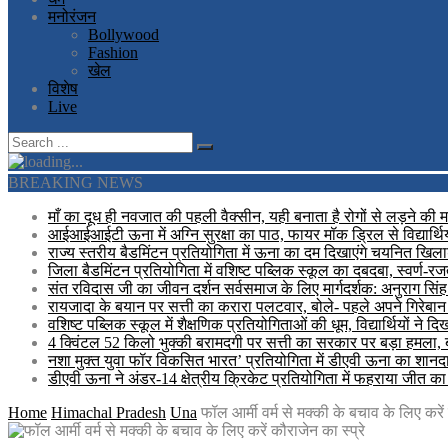
मनोरंजन
Bollywood
Fashion
खेल
विशेष
Live
BREAKING NEWS
माँ का दूध ही नवजात की पहली वैक्सीन, यही बनाता है रोगों से लड़ने की 
आईआईआईटी ऊना में अग्नि सुरक्षा का पाठ, फायर मॉक ड्रिल से विद्यार्थि
राज्य स्तरीय बैडमिंटन प्रतियोगिता में ऊना का दम दिखाएंगे चयनित खिलाड
जिला बैडमिंटन प्रतियोगिता में वशिष्ट पब्लिक स्कूल का दबदबा, स्वर्ण-
संत रविदास जी का जीवन दर्शन सर्वसमाज के लिए मार्गदर्शक: अनुराग सिंह
रायजादा के बयान पर सत्ती का करारा पलटवार, बोले- पहले अपने गिरेबान 
वशिष्ट पब्लिक स्कूल में शैक्षणिक प्रतियोगिताओं की धूम, विद्यार्थियों ने 
4 क्विंटल 52 किलो भुक्की बरामदगी पर सत्ती का सरकार पर बड़ा हमला,
नशा मुक्त युवा फॉर विकसित भारत’ प्रतियोगिता में डीएवी ऊना का शानदार 
डीएवी ऊना ने अंडर-14 क्षेत्रीय क्रिकेट प्रतियोगिता में फहराया जीत क
Home
Himachal Pradesh
Una
फॉल आर्मी वर्म से मक्की के बचाव के लिए करें 