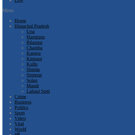
Live
Menu
Home
Himachal Pradesh
Una
Hamirpur
Bilaspur
Chamba
Kangra
Kinnaur
Kullu
Shimla
Sirmour
Solan
Mandi
Lahaul Spiti
Crime
Business
Politics
Sport
Video
Viral
World
धर्म