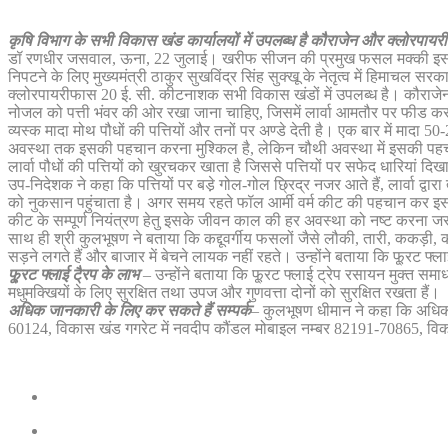
कृषि विभाग के सभी विकास खंड कार्यालयों में उपलब्ध है कौराजेन और क्लोरपाय
डॉ रणधीर जसवाल, ऊना, 22 जुलाई। खरीफ सीजन की प्रमुख फसल मक्की इस समय फॉ
निपटने के लिए मुख्यमंत्री ठाकुर सुखविंद्र सिंह सुक्खू के नेतृत्व में हिमाचल 
क्लोरपायरीफास 20 ई. सी. कीटनाशक सभी विकास खंडों में उपलब्ध है। कौराजेन का स्प
नोजल को पत्ती भंवर की ओर रखा जाना चाहिए, जिसमें लार्वा आमतौर पर फीड कर
व्यस्क मादा मोथ पौधों की पत्तियों और तनों पर अण्डे देती है। एक बार में मादा 5
अवस्था तक इसकी पहचान करना मुश्किल है, लेकिन चौथी अवस्था में इसकी पहचान
लार्वा पौधों की पत्तियों को खुरचकर खाता है जिससे पत्तियों पर सफेद धारियां दिखाई
उप-निदेशक ने कहा कि पत्तियों पर बडे़ गोल-गोल छ्रिद्र नजर आते हैं, लार्वा द्
को नुकसान पहुंचाता है। अगर समय रहते फॉल आर्मी वर्म कीट की पहचान कर इस पर
कीट के सम्पूर्ण नियंत्रण हेतु इसके जीवन काल की हर अवस्था को नष्ट करना जरूरी
साथ ही श्री कुलभूषण ने बताया कि कद्दूवर्गीय फसलों जैसे लौकी, तारी, ककड़ी,
सड़ने लगते हैं और बाजार में बेचने लायक नहीं रहते। उन्होंने बताया कि फू्रट 
फू्रट फ्लाई टै्रप के लाभ
– उन्होंने बताया कि फू्रट फ्लाई ट्रेप रसायन मुक्त 
मधुमक्खियों के लिए सुरक्षित तथा उपज और गुणवत्ता दोनों को सुरक्षित रखता हैं।
अधिक जानकारी के लिए कर सकते हैं सम्पर्क
– कुलभूषण धीमान ने कहा कि अधिक 
60124, विकास खंड गगरेट में नवदीप कौंडल मोबाइल नम्बर 82191-70865, विक