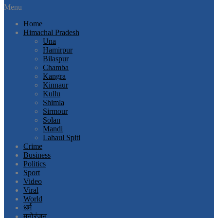
Menu
Home
Himachal Pradesh
Una
Hamirpur
Bilaspur
Chamba
Kangra
Kinnaur
Kullu
Shimla
Sirmour
Solan
Mandi
Lahaul Spiti
Crime
Business
Politics
Sport
Video
Viral
World
धर्म
मनोरंजन