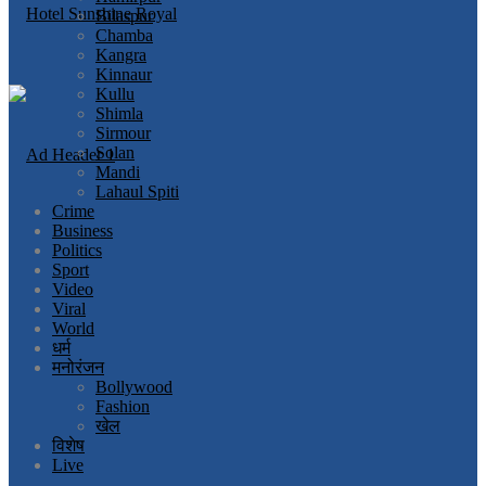
Bilaspur
Chamba
Kangra
Kinnaur
Kullu
Shimla
Sirmour
Solan
Mandi
Lahaul Spiti
Crime
Business
Politics
Sport
Video
Viral
World
धर्म
मनोरंजन
Bollywood
Fashion
खेल
विशेष
Live