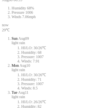
Humidity
68%
Pressure
1006
Winds
7.06mph
now
29℃
Sun
Aug09
light rain
HI/LO:
30/26℃
Humidity:
68
Pressure:
1007
Winds:
7.91
Mon
Aug10
light rain
HI/LO:
30/26℃
Humidity:
71
Pressure:
1007
Winds:
8.5
Tue
Aug11
light rain
HI/LO:
26/26℃
Humidity:
82