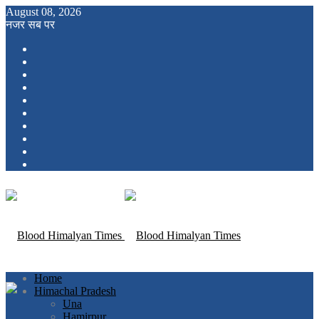
August 08, 2026
नजर सब पर
Home
Himachal Pradesh
Una
Hamirpur