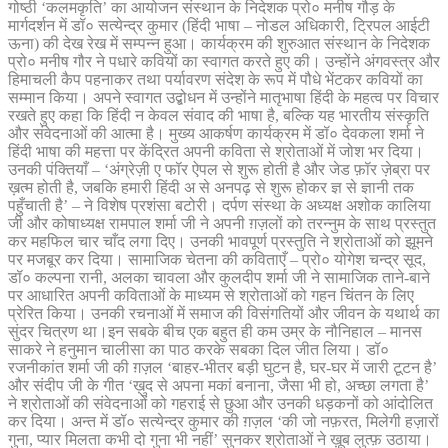
गोष्ठी ‘कलमकृति’ का आयोजन संस्थान के निदेशक प्रो० मनीष गौड़ के
मार्गदर्शन में डॉ० सत्येन्द्र कुमार (हिंदी भाषा – नोडल अधिकारी, ट्रिपल आईटी
ऊना) की देख रेख में सम्पन्न हुआ। कार्यक्रम की शुरुआत संस्थान के निदेशक
प्रो० मनीष गौर ने पधारे कवियों का स्वागत करते हुए की। उन्होंने अंगवस्त्र और
हिमाचली कैप पहनाकर तथा पर्यावरण संदेश के रूप में पौधे भेंटकर कवियों का
सम्मान किया। अपने स्वागत उद्बोधन में उन्होंने मातृभाषा हिंदी के महत्व पर विचार
रखते हुए कहा कि हिंदी न केवल संवाद की भाषा है, बल्कि यह भारतीय संस्कृति
और संवेदनाओं की आत्मा है। मुख्य आकर्षण कार्यक्रम में डॉ० देवकला शर्मा ने
हिंदी भाषा की महत्ता पर केंद्रित अपनी कविता से श्रोताओं में जोश भर दिया।
उनकी पंक्तियाँ – ‘अंग्रेज़ी ए फॉर ऐपल से शुरू होती है और जेड फ़ॉर ज़ेब्रा पर
ख़त्म होती है, जबकि हमारी हिंदी अ से अनपढ़ से शुरू होकर ज्ञ से ज्ञानी तक
पहुँचाती है’ – ने विशेष प्रशंसा बटोरी। दर्पण संस्था के अध्यक्ष अशोक कालिया
जी और कोषाध्यक्ष रामपाल शर्मा जी ने अपनी ग़ज़लों को तरन्नुम के साथ प्रस्तुत
कर महफिल चार चाँद लगा दिए। उनकी भावपूर्ण प्रस्तुति ने श्रोताओं को झूमने
पर मजबूर कर दिया। सामाजिक चेतना की कविताएँ – प्रो० योगेश चन्द्र सूद,
डॉ० कल्पना रानी, अलका चावला और कुलदीप शर्मा जी ने सामाजिक ताने-बाने
पर आधारित अपनी कविताओं के माध्यम से श्रोताओं को गहन चिंतन के लिए
प्रेरित किया। उनकी रचनाओं में समाज की विसंगतियों और जीवन के यथार्थ का
सुंदर चित्रण था।इन सबके बीच एक बहुत ही कम उम्र के नौनिहाल – मानस
साकरे ने हनुमान चालीसा का पाठ करके सबका दिल जीत लिया। डॉ०
रजनीकांत शर्मा जी की ग़ज़ल ‘बाहर-भीतर बड़ी घुटन है, घर-घर में जारी टूटन है’
और संदीप जी के गीत ‘ख़ुद से अपना मकां बनाना, जैसा भी हो, अच्छा लगता है’
ने श्रोताओं की संवेदनाओं को गहराई से छुआ और उनकी धड़कनों को आंदोलित
कर दिया। अन्त में डॉ० सत्येन्द्र कुमार की ग़ज़ल ‘की जो नफ़रत, मिलेगी हज़ारों
गुना, प्यार मिलता कभी दो गुना भी नहीं’ सुनकर श्रोताओं ने ख़ूब लुत्फ़ उठाया।