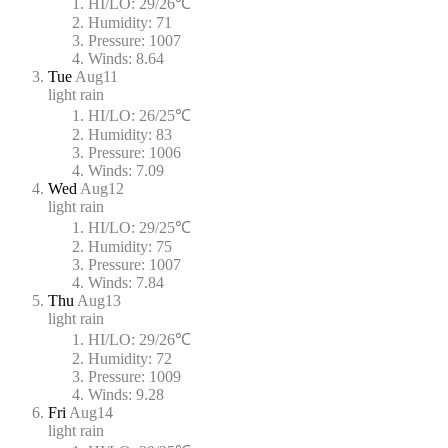
HI/LO:
29/26℃
Humidity:
71
Pressure:
1007
Winds:
8.64
Tue
Aug11
light rain
HI/LO:
26/25℃
Humidity:
83
Pressure:
1006
Winds:
7.09
Wed
Aug12
light rain
HI/LO:
29/25℃
Humidity:
75
Pressure:
1007
Winds:
7.84
Thu
Aug13
light rain
HI/LO:
29/26℃
Humidity:
72
Pressure:
1009
Winds:
9.28
Fri
Aug14
light rain