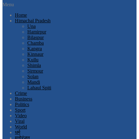
Menu
Home
Himachal Pradesh
Una
Hamirpur
Bilaspur
Chamba
Kangra
Kinnaur
Kullu
Shimla
Sirmour
Solan
Mandi
Lahaul Spiti
Crime
Business
Politics
Sport
Video
Viral
World
धर्म
मनोरंजन