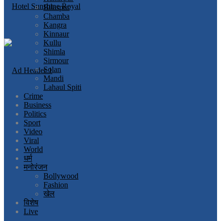
Bilaspur
Chamba
Kangra
Kinnaur
Kullu
Shimla
Sirmour
Solan
Mandi
Lahaul Spiti
Crime
Business
Politics
Sport
Video
Viral
World
धर्म
मनोरंजन
Bollywood
Fashion
खेल
विशेष
Live