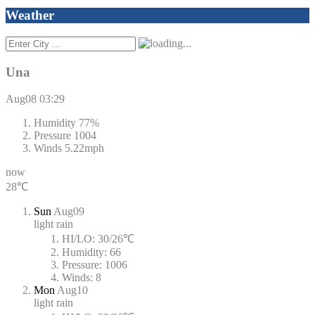
Weather
Una
Aug08
03:29
Humidity
77%
Pressure
1004
Winds
5.22mph
now
28℃
Sun
Aug09
light rain
HI/LO:
30/26℃
Humidity:
66
Pressure:
1006
Winds:
8
Mon
Aug10
light rain