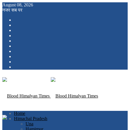
August 08, 2026
नजर सब पर
Home
Himachal Pradesh
Una
Hamirpur