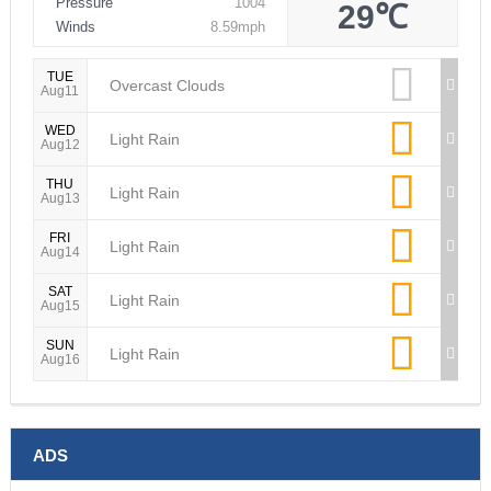
Pressure
1004
29℃
Winds
8.59mph
TUE
Overcast Clouds
Aug11
WED
Light Rain
Aug12
THU
Light Rain
Aug13
FRI
Light Rain
Aug14
SAT
Light Rain
Aug15
SUN
Light Rain
Aug16
ADS