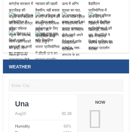
WEATHER
Una
NOW
Aug10
01:19
Humidity
66%