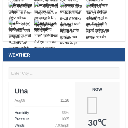
WEATHER
Una
NOW
Aug09
11:28
Humidity
66%
Pressure
1005
30℃
Winds
7.93mph
MON
Light Rain
Aug10