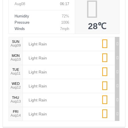
Una
NOW
Aug08
06:17
Humidity
72%
Pressure
1006
28℃
Winds
7mph
SUN
Light Rain
Aug09
MON
Light Rain
Aug10
TUE
Light Rain
Aug11
WED
Light Rain
Aug12