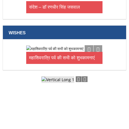
संदेश – डॉ रणधीर सिंह जसवाल
WISHES
अजय शर्मा एवम पिंकी गांव मुशाली डाकघर
बंगाणा को बल्लड हिमालयन टाईम्स परिवार
की और से 15वीं शादी की सालगिरह पर
वधाई एवं शुभकामनाएं