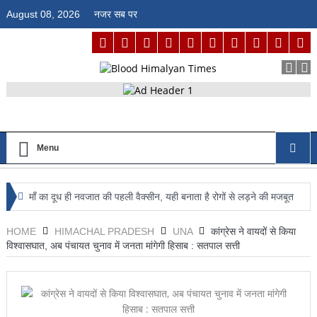
August 08, 2026
नजर सब पर
Menu
माँ का दूध ही नवजात की पहली वैक्सीन, यही बनाता है रोगों से लड़ने की मजबूत
प्रतिरोधक क्षमता : डॉ. जगदीश्वर कंवर
HOME
HIMACHAL PRADESH
UNA
कांग्रेस ने वायदों से किया
विश्वासघात, अब पंचायत चुनाव में जनता मांगेगी हिसाब : सतपाल सत्ती
आईआईआईटी ऊना में अग्नि सुरक्षा का पाठ, फायर मॉक ड्रिल से विद्यार्थियों को
आपदा से निपटने का मिला व्यावहारिक प्रशिक्षण
राज्य स्तरीय बैडमिंटन प्रतियोगिता में ऊना का दम दिखाएंगे चयनित खिलाड़ी,