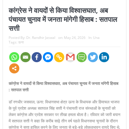
जिला संघ ने जताया स्वर्णिम प्रदर्शन का भरोसा
कांग्रेस ने वायदों से किया विश्वासघात, अब
पंचायत चुनाव में जनता मांगेगी हिसाब : सतपाल
जिला बैडमिंटन प्रतियोगिता में वशिष्ट पब्लिक स्कूल का दबदबा, स्वर्ण-रजत
सत्ती
पदकों की झड़ी; तीन खिलाड़ी राज्य स्तरीय प्रतियोगिता के लिए चयनित
Posted By:
Dr. Randhir Jaswal
on:
May 24, 2026
In:
Una
संत रविदास जी का जीवन दर्शन सर्वसमाज के लिए मार्गदर्शक: अनुराग सिंह
Tags:
ऊना
ठाकुर
रायजादा के बयान पर सत्ती का करारा पलटवार, बोले- पहले अपने गिरेबान में
झांके कांग्रेस, नशा-अपराध के हर सवाल का दे जवाब
वशिष्ट पब्लिक स्कूल में शैक्षणिक प्रतियोगिताओं की धूम, विद्यार्थियों ने दिखाई
कांग्रेस ने वायदों से किया विश्वासघात, अब पंचायत चुनाव में जनता मांगेगी हिसाब
: सतपाल सत्ती
प्रतिभा का शानदार प्रदर्शन
डॉ रणधीर जसवाल, ऊना: विधानसभा क्षेत्र ऊना के विधायक और हिमाचल भाजपा
4 क्विंटल 52 किलो भुक्की बरामदगी पर सत्ती का सरकार पर बड़ा हमला, बोले
के पूर्व प्रदेश अध्यक्ष सतपाल सिंह सत्ती ने पंचायती राज संस्थाओं के चुनावों को
लेकर कांग्रेस और प्रदेश सरकार पर तीखा हमला बोला है। रविवार को जारी बयान
— आखिर किसके संरक्षण में चल रहा है नशा कारोबार ?
में सतपाल सत्ती ने कहा कि करीब साढ़े तीन वर्ष पहले विधानसभा चुनावों के दौरान
नशा मुक्त युवा फॉर विकसित भारत’ प्रतियोगिता में डीएवी ऊना का शानदार
कांग्रेस ने सत्ता हासिल करने के लिए जनता से बड़े-बड़े लोकलुभावन वायदे किए थे,