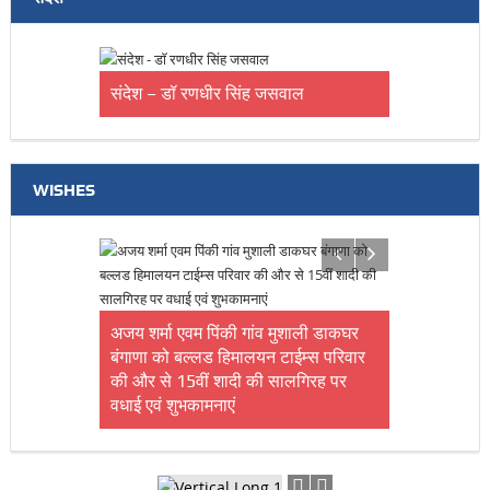
संदेश – डॉ रणधीर सिंह जसवाल
WISHES
आन्नया को जन्मदिन की बहुत – बहुत
शुभकामनाएं
अजय शर्मा एवम पिंकी गांव मुशाली डाकघर
बंगाणा को बल्लड हिमालयन टाईम्स परिवार
की और से 15वीं शादी की सालगिरह पर
वधाई एवं शुभकामनाएं