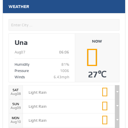
WEATHER
Una
NOW
Aug07
06:06
Humidity
81%
Pressure
1006
27℃
Winds
6.43mph
SAT
Light Rain
Aug08
SUN
Light Rain
Aug09
MON
Light Rain
Aug10