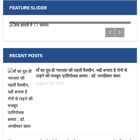
FEATURE SLIDER
बस हादसे में 17 घायल
टूरि
RECENT POSTS
माँ का दूध ही नवजात की पहली वैक्सीन, यही बनाता है रोगों से
लड़ने की मजबूत प्रतिरोधक क्षमता : डॉ. जगदीश्वर कंवर
August 06, 2026
आईआईआईटी ऊना में अग्नि सुरक्षा का पाठ, फायर मॉक ड्रिल से