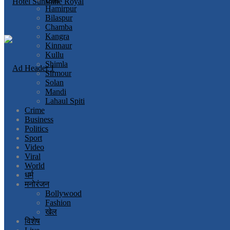
Hamirpur
Bilaspur
Chamba
Kangra
Kinnaur
Kullu
Shimla
Sirmour
Solan
Mandi
Lahaul Spiti
Crime
Business
Politics
Sport
Video
Viral
World
धर्म
मनोरंजन
Bollywood
Fashion
खेल
विशेष