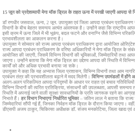
15 जून को प्रदेशव्यापी मेगा मॉक ड्रिल के तहत ऊना में परखी जाएगी आपदा से न
डॉ रणधीर जसवाल, ऊना, 2 जून. उपायुक्त एवं जिला आपदा प्रबंधन प्राधिकरण ऊना
विभागों के बीच बेहतर समन्वय अत्यंत आवश्यक है। उन्होंने कहा कि राष्ट्रीय आप
इसी क्रम में ऊना जिले में भी भूकंप, बदल फटने और वनाग्नि जैसे विभिन्न परि
प्रभावशीलता का आकलन करना है।
उपायुक्त ने सोमवार को राज्य आपदा प्रबंधन प्राधिकरण द्वारा आयोजित ओरिएंटेश
राज्य आपदा प्रबंधन प्राधिकरण के वरिष्ठ अधिकारियों ने मेगा मॉक ड्रिल के संबंध
आयोजित की जाएगी, जिसमें विभिन्न विभागों की भूमिकाओं, जिम्मेदारियों तथा आपद
जाएगा। उन्होंने बताया कि मेगा मॉक ड्रिल का उद्देश्य आपदा की स्थिति में विभि
कार्यों को और अधिक प्रभावी बनाया जा सके।
उपायुक्त ने कहा कि यह अभ्यास जिला प्रशासन, विभिन्न विभागों तथा आम नागर
प्रबंधन तंत्र की प्रभावशीलता बढ़ाने में मदद मिलेगी।
विभिन्न उपमंडलों में हों
अलग-अलग परिकल्पित आपदा परिदृश्यों के आधार पर राहत एवं बचाव गतिविधियों
विभिन्न विभागों की त्वरित प्रतिक्रिया, संसाधनों की उपलब्धता, आपसी समन
स्थिति में अपनाई जाने वाली सुरक्षा सावधानियों के प्रति जागरूक रहने का आग्रह
निभाते हैं।
हर विभाग निभाएगा निर्धारित भूमिका
– जतिन लाल ने बताया कि राज्य स
जिम्मेदारियां सौंपी गई हैं, जिनका निर्वहन मॉक ड्रिल के दौरान किया जाएगा। वही
डीएसपी अजय ठाकुर, चिकित्सा अधीक्षक डॉ. संजय मनकोटिया, जिला खाद्य एवं आपू