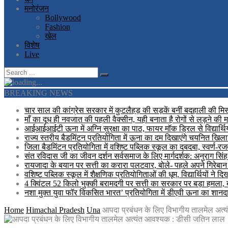
मनोरंजन
Bollywood
Fashion
खेल
विशेष
Live
BREAKING NEWS
चार साल की कांग्रेस सरकार में कुटलैहड़ की सड़कें बनीं बदहाली की मिसा
माँ का दूध ही नवजात की पहली वैक्सीन, यही बनाता है रोगों से लड़ने की 
आईआईआईटी ऊना में अग्नि सुरक्षा का पाठ, फायर मॉक ड्रिल से विद्यार्थि
राज्य स्तरीय बैडमिंटन प्रतियोगिता में ऊना का दम दिखाएंगे चयनित खिलाड
जिला बैडमिंटन प्रतियोगिता में वशिष्ट पब्लिक स्कूल का दबदबा, स्वर्ण-
संत रविदास जी का जीवन दर्शन सर्वसमाज के लिए मार्गदर्शक: अनुराग सिंह
रायजादा के बयान पर सत्ती का करारा पलटवार, बोले- पहले अपने गिरेबान 
वशिष्ट पब्लिक स्कूल में शैक्षणिक प्रतियोगिताओं की धूम, विद्यार्थियों ने 
4 क्विंटल 52 किलो भुक्की बरामदगी पर सत्ती का सरकार पर बड़ा हमला,
नशा मुक्त युवा फॉर विकसित भारत’ प्रतियोगिता में डीएवी ऊना का शानदार 
Home
Himachal Pradesh
Una
आपदा प्रबंधन के लिए विभागीय तालमेल अत