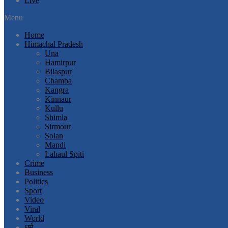
Live
Menu
Home
Himachal Pradesh
Una
Hamirpur
Bilaspur
Chamba
Kangra
Kinnaur
Kullu
Shimla
Sirmour
Solan
Mandi
Lahaul Spiti
Crime
Business
Politics
Sport
Video
Viral
World
धर्म