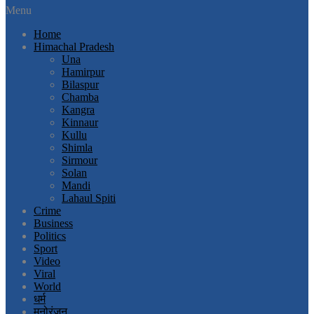
Menu
Home
Himachal Pradesh
Una
Hamirpur
Bilaspur
Chamba
Kangra
Kinnaur
Kullu
Shimla
Sirmour
Solan
Mandi
Lahaul Spiti
Crime
Business
Politics
Sport
Video
Viral
World
धर्म
मनोरंजन