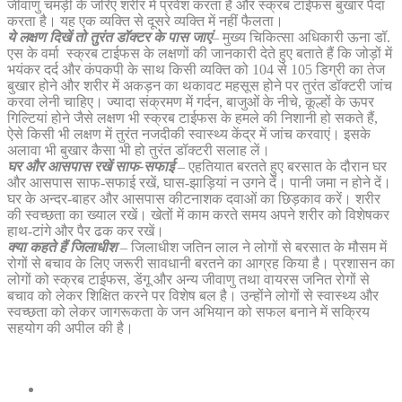
जीवाणु चमड़ी के जरिए शरीर में प्रवेश करता है और स्क्रब टाईफस बुखार पैदा
करता है। यह एक व्यक्ति से दूसरे व्यक्ति में नहीं फैलता।
ये लक्षण दिखें तो तुरंत डॉक्टर के पास जाएं
– मुख्य चिकित्सा अधिकारी ऊना डॉ.
एस के वर्मा स्क्रब टाईफस के लक्षणों की जानकारी देते हुए बताते हैं कि जोड़ों में
भयंकर दर्द और कंपकपी के साथ किसी व्यक्ति को 104 से 105 डिग्री का तेज
बुखार होने और शरीर में अकड़न का थकावट महसूस होने पर तुरंत डॉक्टरी जांच
करवा लेनी चाहिए। ज्यादा संक्रमण में गर्दन, बाजुओं के नीचे, कूल्हों के ऊपर
गिल्टियां होने जैसे लक्षण भी स्क्रब टाईफस के हमले की निशानी हो सकते हैं,
ऐसे किसी भी लक्षण में तुरंत नजदीकी स्वास्थ्य केंद्र में जांच करवाएं। इसके
अलावा भी बुखार कैसा भी हो तुरंत डॉक्टरी सलाह लें।
घर और आसपास रखें साफ-सफाई
– एहतियात बरतते हुए बरसात के दौरान घर
और आसपास साफ-सफाई रखें, घास-झाड़ियां न उगने दें। पानी जमा न होने दें।
घर के अन्दर-बाहर और आसपास कीटनाशक दवाओं का छिड़काव करें। शरीर
की स्वच्छता का ख्याल रखें। खेतों में काम करते समय अपने शरीर को विशेषकर
हाथ-टांगे और पैर ढक कर रखें।
क्या कहते हैं जिलाधीश
– जिलाधीश जतिन लाल ने लोगों से बरसात के मौसम में
रोगों से बचाव के लिए जरूरी सावधानी बरतने का आग्रह किया है। प्रशासन का
लोगों को स्क्रब टाईफस, डेंगू और अन्य जीवाणु तथा वायरस जनित रोगों से
बचाव को लेकर शिक्षित करने पर विशेष बल है। उन्होंने लोगों से स्वास्थ्य और
स्वच्छता को लेकर जागरूकता के जन अभियान को सफल बनाने में सक्रिय
सहयोग की अपील की है।