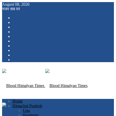
August 08, 2026
नजर सब पर
Home
Himachal Pradesh
Una
Hamirpur