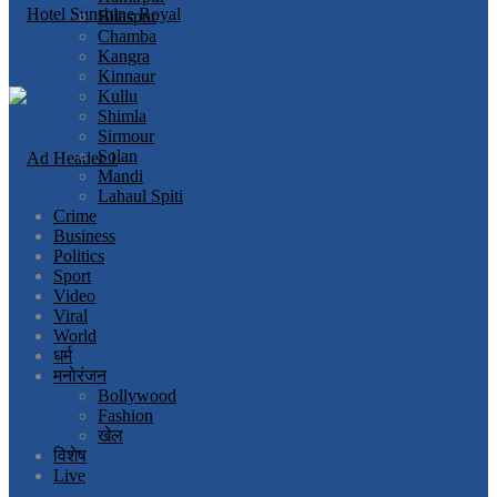
Bilaspur
Chamba
Kangra
Kinnaur
Kullu
Shimla
Sirmour
Solan
Mandi
Lahaul Spiti
Crime
Business
Politics
Sport
Video
Viral
World
धर्म
मनोरंजन
Bollywood
Fashion
खेल
विशेष
Live