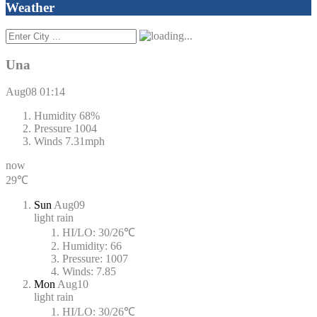
Weather
Una
Aug08
01:14
Humidity
68%
Pressure
1004
Winds
7.31mph
now
29℃
Sun
Aug09
light rain
HI/LO:
30/26℃
Humidity:
66
Pressure:
1007
Winds:
7.85
Mon
Aug10
light rain
HI/LO:
30/26℃