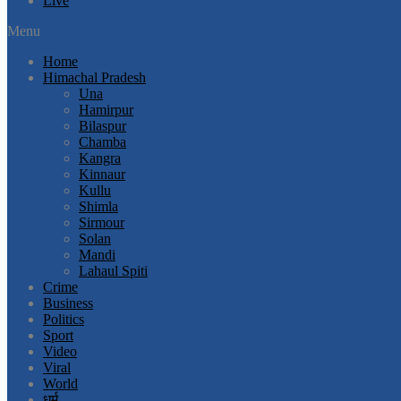
Live
Menu
Home
Himachal Pradesh
Una
Hamirpur
Bilaspur
Chamba
Kangra
Kinnaur
Kullu
Shimla
Sirmour
Solan
Mandi
Lahaul Spiti
Crime
Business
Politics
Sport
Video
Viral
World
धर्म