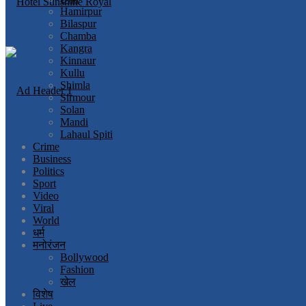
Hamirpur
Bilaspur
Chamba
Kangra
Kinnaur
Kullu
Shimla
Sirmour
Solan
Mandi
Lahaul Spiti
Crime
Business
Politics
Sport
Video
Viral
World
धर्म
मनोरंजन
Bollywood
Fashion
खेल
विशेष