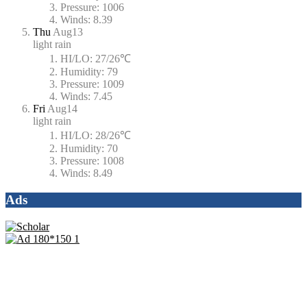
Pressure:
1006
Winds:
8.39
Thu
Aug13
light rain
HI/LO:
27/26℃
Humidity:
79
Pressure:
1009
Winds:
7.45
Fri
Aug14
light rain
HI/LO:
28/26℃
Humidity:
70
Pressure:
1008
Winds:
8.49
Ads