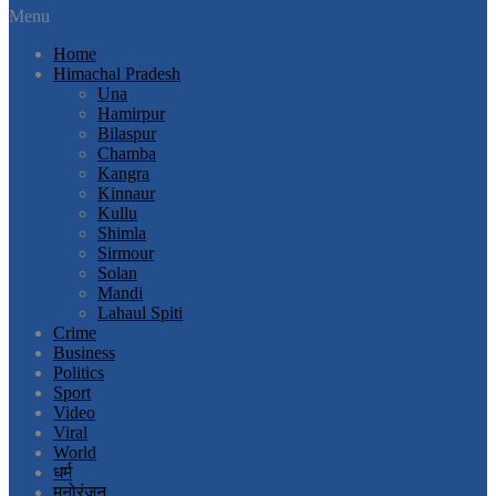
Menu
Home
Himachal Pradesh
Una
Hamirpur
Bilaspur
Chamba
Kangra
Kinnaur
Kullu
Shimla
Sirmour
Solan
Mandi
Lahaul Spiti
Crime
Business
Politics
Sport
Video
Viral
World
धर्म
मनोरंजन