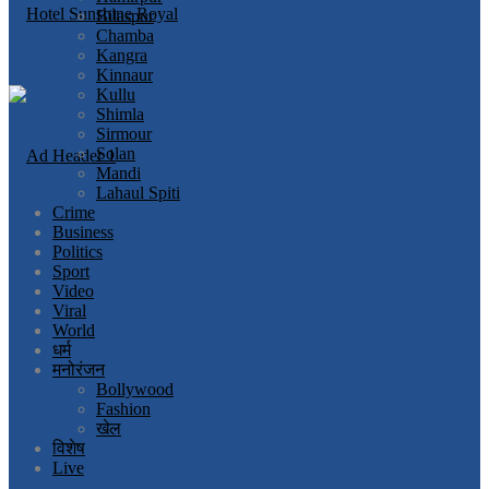
Bilaspur
Chamba
Kangra
Kinnaur
Kullu
Shimla
Sirmour
Solan
Mandi
Lahaul Spiti
Crime
Business
Politics
Sport
Video
Viral
World
धर्म
मनोरंजन
Bollywood
Fashion
खेल
विशेष
Live