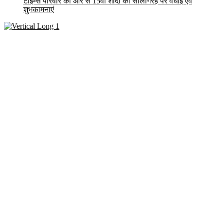
टाईम्स परिवार की और से 15वीं शादी की सालगिरह पर वधाई एवं
शुभकामनाएं