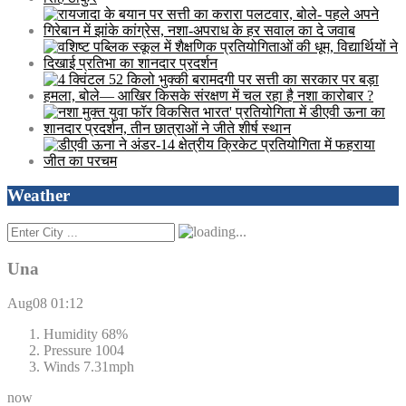
Weather
Una
Aug08
01:12
Humidity
68%
Pressure
1004
Winds
7.31mph
now