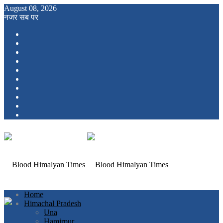
August 08, 2026
नजर सब पर
Home
Himachal Pradesh
Una
Hamirpur