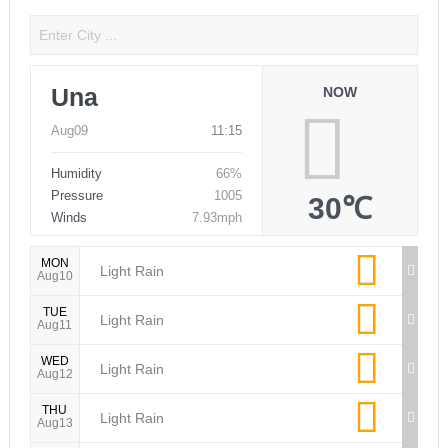
Una
NOW
Aug09
11:15
Humidity
66%
Pressure
1005
30℃
Winds
7.93mph
MON
Light Rain
Aug10
TUE
Light Rain
Aug11
WED
Light Rain
Aug12
THU
Light Rain
Aug13