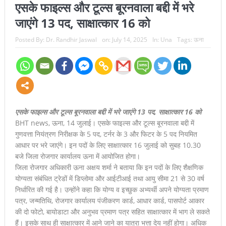
एसके फाइल्स और टूल्स बूरनवाला बद्दी में भरे
आपदा से निपटने का मिला व्यावहारिक प्रशिक्षण
जाएंगे 13 पद, साक्षात्कार 16 को
राज्य स्तरीय बैडमिंटन प्रतियोगिता में ऊना का दम दिखाएंगे चयनित खिलाड़ी,
Posted By:
Dr. Randhir Jaswal
on:
July 14, 2025
In:
Una
Tags:
ऊना
जिला संघ ने जताया स्वर्णिम प्रदर्शन का भरोसा
जिला बैडमिंटन प्रतियोगिता में वशिष्ट पब्लिक स्कूल का दबदबा, स्वर्ण-रजत
पदकों की झड़ी; तीन खिलाड़ी राज्य स्तरीय प्रतियोगिता के लिए चयनित
संत रविदास जी का जीवन दर्शन सर्वसमाज के लिए मार्गदर्शक: अनुराग सिंह
एसके फाइल्स और टूल्स बूरनवाला बद्दी में भरे जाएंगे 13 पद, साक्षात्कार 16 को
BHT news, ऊना, 14 जुलाई। एसके फाइल्स और टूल्स बूरनवाला बद्दी में
ठाकुर
गुणवत्ता नियंत्रण निरीक्षक के 5 पद, टर्नर के 3 और फिटर के 5 पद नियमित
रायजादा के बयान पर सत्ती का करारा पलटवार, बोले- पहले अपने गिरेबान में
आधार पर भरे जाएंगे। इन पदों के लिए साक्षात्कार 16 जुलाई को सुबह 10.30
बजे जिला रोजगार कार्यालय ऊना में आयोजित होगा।
झांके कांग्रेस, नशा-अपराध के हर सवाल का दे जवाब
जिला रोजगार अधिकारी ऊना अक्षय शर्मा ने बताया कि इन पदों के लिए शैक्षणिक
योग्यता संबंधित ट्रेडों में डिप्लोमा और आईटीआई तथा आयु सीमा 21 से 30 वर्ष
वशिष्ट पब्लिक स्कूल में शैक्षणिक प्रतियोगिताओं की धूम, विद्यार्थियों ने दिखाई
निर्धारित की गई है। उन्होंने कहा कि योग्य व इच्छुक अभ्यर्थी अपने योग्यता प्रमाण
पत्र, जन्मतिथि, रोजगार कार्यालय पंजीकरण कार्ड, आधार कार्ड, पासपोर्ट आकार
प्रतिभा का शानदार प्रदर्शन
की दो फोटो, बायोडाटा और अनुभव प्रमाण पत्र सहित साक्षात्कार में भाग ले सकते
4 क्विंटल 52 किलो भुक्की बरामदगी पर सत्ती का सरकार पर बड़ा हमला, बोले
हैं। इसके साथ ही साक्षात्कार में आने जाने का यात्रा भत्ता देय नहीं होगा। अधिक