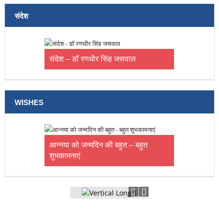
संदेश
संदेश – डॉ रणधीर सिंह जसवाल
WISHES
आन्नया को जन्मदिन की बहुत – बहुत
शुभकामनाएं