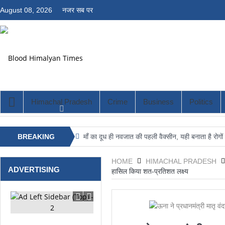
August 08, 2026
नजर सब पर
Himachal Pradesh
Crime
Business
Politics
BREAKING
माँ का दूध ही नवजात की पहली वैक्सीन, यही बनाता है रोगो
आईआईआईटी ऊना में अग्नि सुरक्षा का पाठ, फायर मॉक ड्रिल 
NEWS
HOME
HIMACHAL PRADESH
ADVERTISING
हासिल किया शत-प्रतिशत लक्ष्य
राज्य स्तरीय बैडमिंटन प्रतियोगिता में ऊना का दम दिखाएंग
जिला बैडमिंटन प्रतियोगिता में वशिष्ट पब्लिक स्कूल का द
संत रविदास जी का जीवन दर्शन सर्वसमाज के लिए मार्गदर्शक