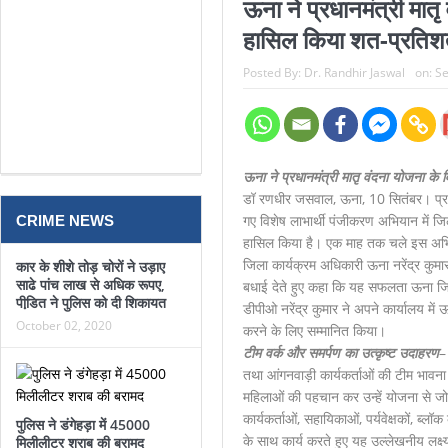
ऊना ने प्रधानमंत्री मात
रायजादा के बयान पर सत्ती का करारा पलटवार, बोले- पहले अ
हासिल किया शत-प्रतिशत
वशिष्ट पब्लिक स्कूल में शैक्षणिक प्रतियोगिताओं की धूम, विद्
Posted By:
Dr. Randhir Jaswal
on:
Se
4 क्विंटल 52 किलो भुक्की बरामदगी पर सत्ती का सरकार प
नशा मुक्त युवा फॉर विकसित भारत’ प्रतियोगिता में डीएवी ऊ
ऊना ने प्रधानमंत्री मातृ वंदना योजना के
डॉ रणधीर जसवाल, ऊना, 10 सितंबर। प्रध
गए विशेष लाभार्थी पंजीकरण अभियान में 
CRIME NEWS
हासिल किया है। एक माह तक चले इस अभि
जिला कार्यक्रम अधिकारी ऊना नरेंद्र कुमा
कार के शीशे तोड़ चोरों ने उड़ाए
साढे पांच लाख से अधिक रूपए,
बधाई देते हुए कहा कि यह सफलता ऊना जिला
पीडि़त ने पुलिस को दी शिकायत
डीपीओ नरेंद्र कुमार ने अपने कार्यालय में 
October 02, 2020
करने के लिए सम्मानित किया।
टीम वर्क और समर्पण का उत्कृष्ट उदाहरण
–
तथा आंगनवाड़ी कार्यकर्ताओं की टीम भावना
महिलाओं की पहचान कर उन्हें योजना से जो
कार्यकर्ताओं, सहायिकाओं, पर्यवेक्षकों, ब्ल
पुलिस ने डंगेहड़ा में 45000
के साथ कार्य करते हुए यह उल्लेखनीय लक्ष्
मिलीलीटर शराब की बरामद