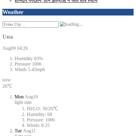
Weather
Una
Aug09
04:26
Humidity
83%
Pressure
1006
Winds
5.45mph
now
26℃
Mon
Aug10
light rain
HI/LO:
30/26℃
Humidity:
68
Pressure:
1006
Winds:
8.25
Tue
Aug11