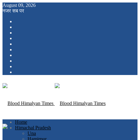
August 09, 2026
नजर सब पर
Home
Himachal Pradesh
Una
Hamirpur