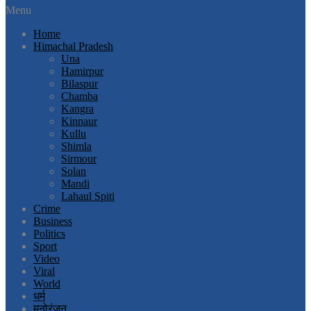
Menu
Home
Himachal Pradesh
Una
Hamirpur
Bilaspur
Chamba
Kangra
Kinnaur
Kullu
Shimla
Sirmour
Solan
Mandi
Lahaul Spiti
Crime
Business
Politics
Sport
Video
Viral
World
धर्म
मनोरंजन