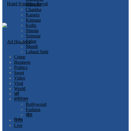
Bilaspur
Chamba
Kangra
Kinnaur
Kullu
Shimla
Sirmour
Solan
Mandi
Lahaul Spiti
Crime
Business
Politics
Sport
Video
Viral
World
धर्म
मनोरंजन
Bollywood
Fashion
खेल
विशेष
Live