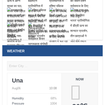
WEATHER
Una
NOW
Aug06
10:08
Humidity
68%
Pressure
1004
30℃
Winds
7.48mph
FRI
Light Rain
Aug07