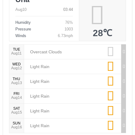
Aug10
03:44
Humidity
76%
Pressure
1003
28℃
Winds
6.73mph
TUE
Overcast Clouds
Aug11
WED
Light Rain
Aug12
THU
Light Rain
Aug13
FRI
Light Rain
Aug14
SAT
Light Rain
Aug15
SUN
Light Rain
Aug16