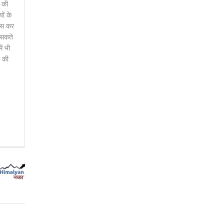
े की
ों के
वास कर
 सकते
ं भी
ड की