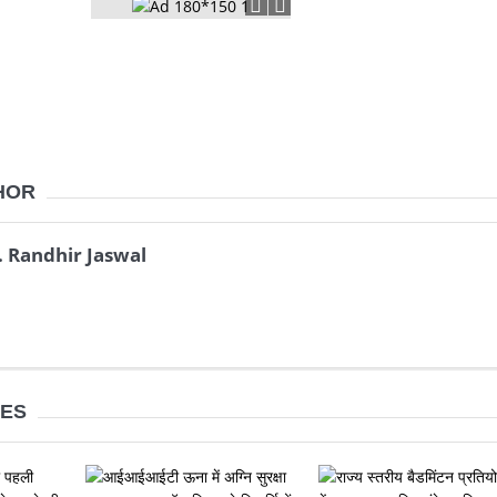
HOR
. Randhir Jaswal
LES