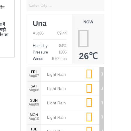
 में
Una
NOW
ाड़ी,
्शन का
Aug06
09:44
Humidity
84%
Pressure
1005
26℃
Winds
6.62mph
FRI
Light Rain
Aug07
SAT
Light Rain
Aug08
SUN
Light Rain
Aug09
MON
Light Rain
Aug10