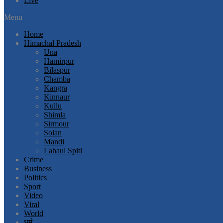
Live
Menu
Home
Himachal Pradesh
Una
Hamirpur
Bilaspur
Chamba
Kangra
Kinnaur
Kullu
Shimla
Sirmour
Solan
Mandi
Lahaul Spiti
Crime
Business
Politics
Sport
Video
Viral
World
धर्म