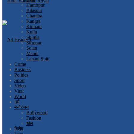
Hamirpur
Bilaspur
Chamba
Kangra
Kinnaur
Kullu
Shimla
Sirmour
Solan
Mandi
Lahaul Spiti
Crime
Business
Politics
Sport
Video
Viral
World
धर्म
मनोरंजन
Bollywood
Fashion
खेल
विशेष