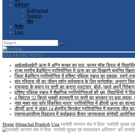
मनोरंजन
Bollywood
Fashion
खेल
विशेष
Live
BREAKING NEWS
आईआईआईटी ऊना में अग्नि सुरक्षा का पाठ, फायर मॉक ड्रिल से विद्यार्थि
राज्य स्तरीय बैडमिंटन प्रतियोगिता में ऊना का दम दिखाएंगे चयनित खिलाड
जिला बैडमिंटन प्रतियोगिता में वशिष्ट पब्लिक स्कूल का दबदबा, स्वर्ण-
संत रविदास जी का जीवन दर्शन सर्वसमाज के लिए मार्गदर्शक: अनुराग सिंह
रायजादा के बयान पर सत्ती का करारा पलटवार, बोले- पहले अपने गिरेबान 
वशिष्ट पब्लिक स्कूल में शैक्षणिक प्रतियोगिताओं की धूम, विद्यार्थियों ने 
4 क्विंटल 52 किलो भुक्की बरामदगी पर सत्ती का सरकार पर बड़ा हमला,
नशा मुक्त युवा फॉर विकसित भारत’ प्रतियोगिता में डीएवी ऊना का शानदार 
डीएवी ऊना ने अंडर-14 क्षेत्रीय क्रिकेट प्रतियोगिता में फहराया जीत क
एसएसआरवीएम विद्यालय में सर्वाइकल कैंसर जागरूकता संगोष्ठी आयोजित
Home
Himachal Pradesh
Una
स्वदेशी जागरण मंच ने दिया ‘स्वदेशी सुरक्षा