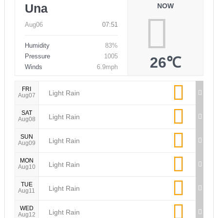
Una
NOW
Aug06
07:51
Humidity
83%
Pressure
1005
26℃
Winds
6.9mph
FRI
Light Rain
Aug07
SAT
Light Rain
Aug08
SUN
Light Rain
Aug09
MON
Light Rain
Aug10
TUE
Light Rain
Aug11
WED
Light Rain
Aug12