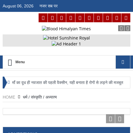
August 06, 2026
नजर सब पर
Menu
माँ का दूध ही नवजात की पहली वैक्सीन, यही बनाता है रोगों से लड़ने की मजबूत
प्रतिरोधक क्षमता : डॉ. जगदीश्वर कंवर
HOME
धर्म / संस्कृति / अध्यात्म
आईआईआईटी ऊना में अग्नि सुरक्षा का पाठ, फायर मॉक ड्रिल से विद्यार्थियों को
आपदा से निपटने का मिला व्यावहारिक प्रशिक्षण
राज्य स्तरीय बैडमिंटन प्रतियोगिता में ऊना का दम दिखाएंगे चयनित खिलाड़ी,