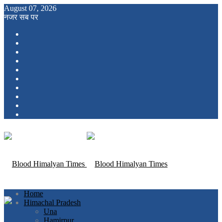
August 07, 2026
नजर सब पर
Home
Himachal Pradesh
Una
Hamirpur