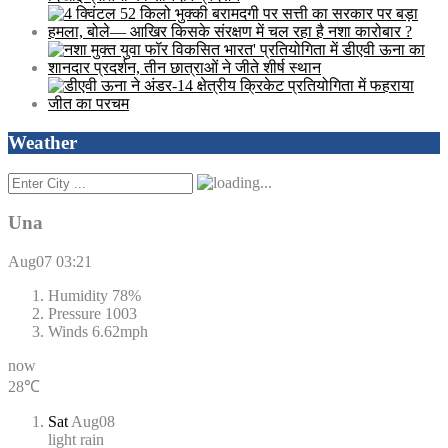
Weather
Una
Aug07
03:21
Humidity
78%
Pressure
1003
Winds
6.62mph
now
28℃
Sat
Aug08
light rain