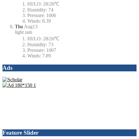
HI/LO:
28/26℃
Humidity:
74
Pressure:
1006
Winds:
8.39
Thu
Aug13
light rain
HI/LO:
28/26℃
Humidity:
73
Pressure:
1007
Winds:
7.89
Ads
Feature Slider