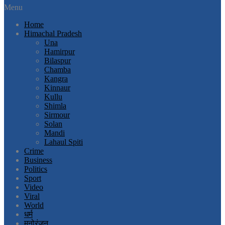
Menu
Home
Himachal Pradesh
Una
Hamirpur
Bilaspur
Chamba
Kangra
Kinnaur
Kullu
Shimla
Sirmour
Solan
Mandi
Lahaul Spiti
Crime
Business
Politics
Sport
Video
Viral
World
धर्म
मनोरंजन