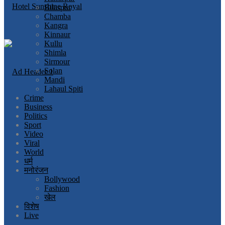
Bilaspur
Chamba
Kangra
Kinnaur
Kullu
Shimla
Sirmour
Solan
Mandi
Lahaul Spiti
Crime
Business
Politics
Sport
Video
Viral
World
धर्म
मनोरंजन
Bollywood
Fashion
खेल
विशेष
Live