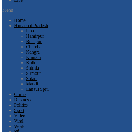
Live
Menu
Home
Himachal Pradesh
Una
Hamirpur
Bilaspur
Chamba
Kangra
Kinnaur
Kullu
Shimla
Sirmour
Solan
Mandi
Lahaul Spiti
Crime
Business
Politics
Sport
Video
Viral
World
धर्म