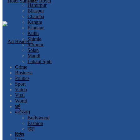
Hamirpur
Bilaspur
Chamba
Kangra
Kinnaur
Kullu
Shimla
Sirmour
Solan
Mandi
Lahaul Spiti
Crime
Business
Politics
Sport
Video
Viral
World
धर्म
मनोरंजन
Bollywood
Fashion
खेल
विशेष