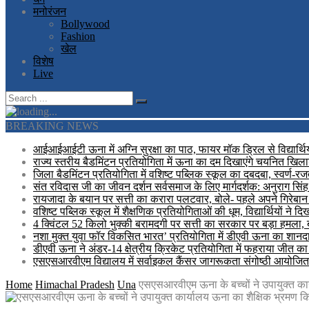
मनोरंजन
Bollywood
Fashion
खेल
विशेष
Live
BREAKING NEWS
आईआईआईटी ऊना में अग्नि सुरक्षा का पाठ, फायर मॉक ड्रिल से विद्यार्थि
राज्य स्तरीय बैडमिंटन प्रतियोगिता में ऊना का दम दिखाएंगे चयनित खिलाड
जिला बैडमिंटन प्रतियोगिता में वशिष्ट पब्लिक स्कूल का दबदबा, स्वर्ण-
संत रविदास जी का जीवन दर्शन सर्वसमाज के लिए मार्गदर्शक: अनुराग सिंह
रायजादा के बयान पर सत्ती का करारा पलटवार, बोले- पहले अपने गिरेबान 
वशिष्ट पब्लिक स्कूल में शैक्षणिक प्रतियोगिताओं की धूम, विद्यार्थियों ने 
4 क्विंटल 52 किलो भुक्की बरामदगी पर सत्ती का सरकार पर बड़ा हमला,
नशा मुक्त युवा फॉर विकसित भारत’ प्रतियोगिता में डीएवी ऊना का शानदार 
डीएवी ऊना ने अंडर-14 क्षेत्रीय क्रिकेट प्रतियोगिता में फहराया जीत क
एसएसआरवीएम विद्यालय में सर्वाइकल कैंसर जागरूकता संगोष्ठी आयोजित
Home
Himachal Pradesh
Una
एसएसआरवीएम ऊना के बच्चों ने उपायुक्त का