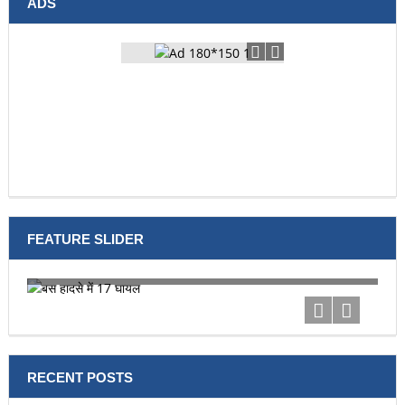
ADS
FEATURE SLIDER
बस हादसे में 17 घायल
टूर
RECENT POSTS