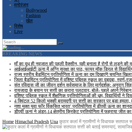
मनोरंजन
Bollywood
Fashion
खेल
विशेष
Live
BREAKING NEWS
माँ का दूध ही नवजात की पहली वैक्सीन, यही बनाता है रोगों से लड़ने की 
आईआईआईटी ऊना में अग्नि सुरक्षा का पाठ, फायर मॉक ड्रिल से विद्यार्थि
राज्य स्तरीय बैडमिंटन प्रतियोगिता में ऊना का दम दिखाएंगे चयनित खिलाड
जिला बैडमिंटन प्रतियोगिता में वशिष्ट पब्लिक स्कूल का दबदबा, स्वर्ण-
संत रविदास जी का जीवन दर्शन सर्वसमाज के लिए मार्गदर्शक: अनुराग सिंह
रायजादा के बयान पर सत्ती का करारा पलटवार, बोले- पहले अपने गिरेबान 
वशिष्ट पब्लिक स्कूल में शैक्षणिक प्रतियोगिताओं की धूम, विद्यार्थियों ने 
4 क्विंटल 52 किलो भुक्की बरामदगी पर सत्ती का सरकार पर बड़ा हमला,
नशा मुक्त युवा फॉर विकसित भारत’ प्रतियोगिता में डीएवी ऊना का शानदार 
डीएवी ऊना ने अंडर-14 क्षेत्रीय क्रिकेट प्रतियोगिता में फहराया जीत क
Home
Himachal Pradesh
Una
कुठार कलां में ग्रामीणों ने विधायक सतपाल सत