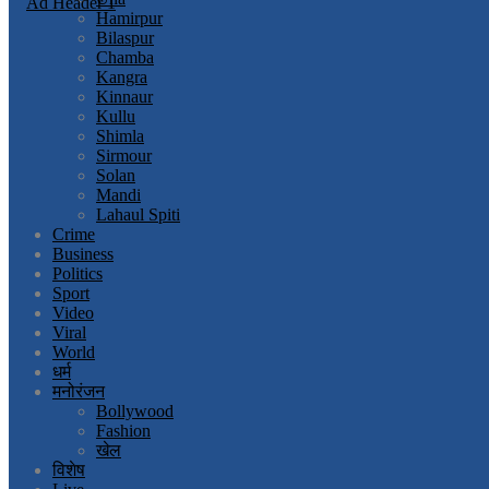
Hamirpur
Bilaspur
Chamba
Kangra
Kinnaur
Kullu
Shimla
Sirmour
Solan
Mandi
Lahaul Spiti
Crime
Business
Politics
Sport
Video
Viral
World
धर्म
मनोरंजन
Bollywood
Fashion
खेल
विशेष