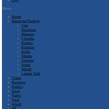
Live
Menu
Home
Himachal Pradesh
Una
Hamirpur
Bilaspur
Chamba
Kangra
Kinnaur
Kullu
Shimla
Sirmour
Solan
Mandi
Lahaul Spiti
Crime
Business
Politics
Sport
Video
Viral
World
धर्म