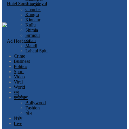
Bilaspur
Chamba
Kangra
Kinnaur
Kullu
Shimla
Sirmour
Solan
Mandi
Lahaul Spiti
Crime
Business
Politics
Sport
Video
Viral
World
धर्म
मनोरंजन
Bollywood
Fashion
खेल
विशेष
Live