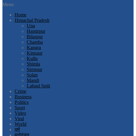
Menu
Home
Himachal Pradesh
Una
Hamirpur
Bilaspur
Chamba
Kangra
Kinnaur
Kullu
Shimla
Sirmour
Solan
Mandi
Lahaul Spiti
Crime
Business
Politics
Sport
Video
Viral
World
धर्म
मनोरंजन