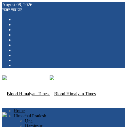
August 08, 2026
नजर सब पर
Home
Himachal Pradesh
Una
Hamirpur