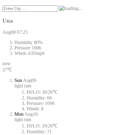
Una
Aug08
07:25
Humidity
80%
Pressure
1006
Winds
4.95mph
now
27℃
Sun
Aug09
light rain
HI/LO:
30/26℃
Humidity:
66
Pressure:
1006
Winds:
8
Mon
Aug10
light rain
HI/LO:
29/26℃
Humidity:
71