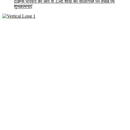
टाईम्स परिवार की और से 15वीं शादी की सालगिरह पर वधाई एवं
शुभकामनाएं