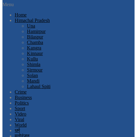
Menu
Home
Himachal Pradesh
Una
Hamirpur
Bilaspur
Chamba
Kangra
Kinnaur
Kullu
Shimla
Sirmour
Solan
Mandi
Lahaul Spiti
Crime
Business
Politics
Sport
Video
Viral
World
धर्म
मनोरंजन