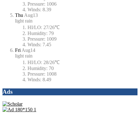
Pressure:
1006
Winds:
8.39
Thu
Aug13
light rain
HI/LO:
27/26℃
Humidity:
79
Pressure:
1009
Winds:
7.45
Fri
Aug14
light rain
HI/LO:
28/26℃
Humidity:
70
Pressure:
1008
Winds:
8.49
Ads