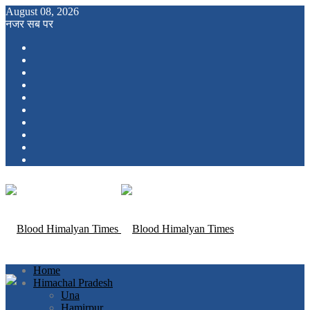
August 08, 2026
नजर सब पर
Home
Himachal Pradesh
Una
Hamirpur