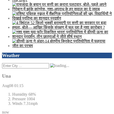
Weather
Una
Aug08
01:15
Humidity
68%
Pressure
1004
Winds
7.31mph
now