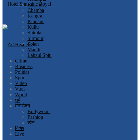
Bilaspur
Chamba
Kangra
Kinnaur
Kullu
Shimla
Sirmour
Solan
Mandi
Lahaul Spiti
Crime
Business
Politics
Sport
Video
Viral
World
धर्म
मनोरंजन
Bollywood
Fashion
खेल
विशेष
Live