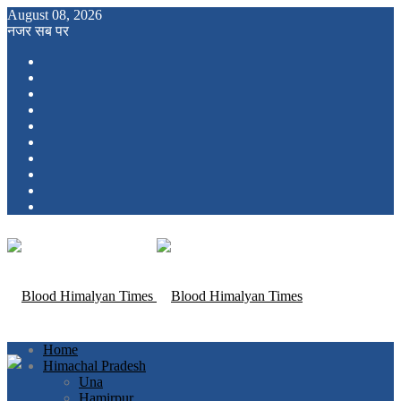
August 08, 2026
नजर सब पर
Home
Himachal Pradesh
Una
Hamirpur