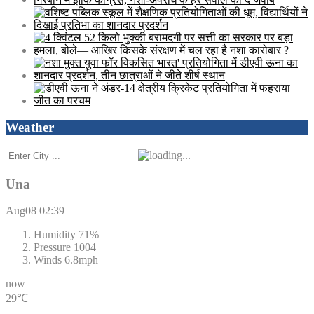
Weather
Una
Aug08
02:39
Humidity
71%
Pressure
1004
Winds
6.8mph
now
29℃