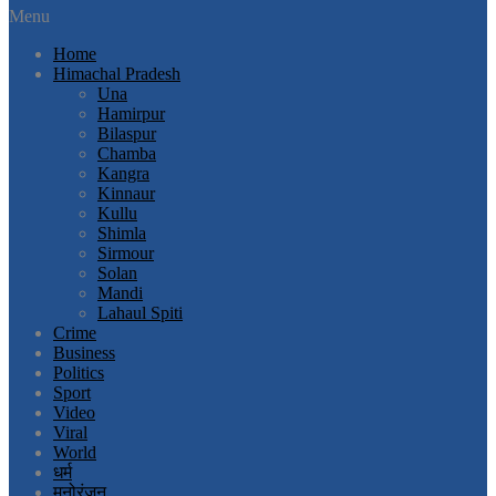
Menu
Home
Himachal Pradesh
Una
Hamirpur
Bilaspur
Chamba
Kangra
Kinnaur
Kullu
Shimla
Sirmour
Solan
Mandi
Lahaul Spiti
Crime
Business
Politics
Sport
Video
Viral
World
धर्म
मनोरंजन