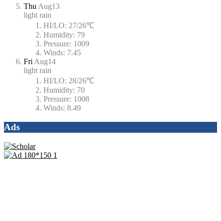
Thu
Aug13
light rain
HI/LO:
27/26℃
Humidity:
79
Pressure:
1009
Winds:
7.45
Fri
Aug14
light rain
HI/LO:
28/26℃
Humidity:
70
Pressure:
1008
Winds:
8.49
Ads