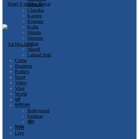
Bilaspur
Chamba
Kangra
Kinnaur
Kullu
Shimla
Sirmour
Solan
Mandi
Lahaul Spiti
Crime
Business
Politics
Sport
Video
Viral
World
धर्म
मनोरंजन
Bollywood
Fashion
खेल
विशेष
Live