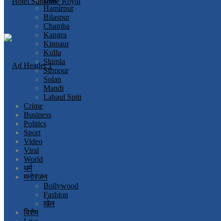
Hamirpur
Bilaspur
Chamba
Kangra
Kinnaur
Kullu
Shimla
Sirmour
Solan
Mandi
Lahaul Spiti
Crime
Business
Politics
Sport
Video
Viral
World
धर्म
मनोरंजन
Bollywood
Fashion
खेल
विशेष