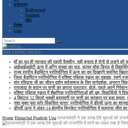
मनोरंजन
Bollywood
Fashion
खेल
विशेष
Live
BREAKING NEWS
माँ का दूध ही नवजात की पहली वैक्सीन, यही बनाता है रोगों से लड़ने की 
आईआईआईटी ऊना में अग्नि सुरक्षा का पाठ, फायर मॉक ड्रिल से विद्यार्थि
राज्य स्तरीय बैडमिंटन प्रतियोगिता में ऊना का दम दिखाएंगे चयनित खिलाड
जिला बैडमिंटन प्रतियोगिता में वशिष्ट पब्लिक स्कूल का दबदबा, स्वर्ण-
संत रविदास जी का जीवन दर्शन सर्वसमाज के लिए मार्गदर्शक: अनुराग सिंह
रायजादा के बयान पर सत्ती का करारा पलटवार, बोले- पहले अपने गिरेबान 
वशिष्ट पब्लिक स्कूल में शैक्षणिक प्रतियोगिताओं की धूम, विद्यार्थियों ने 
4 क्विंटल 52 किलो भुक्की बरामदगी पर सत्ती का सरकार पर बड़ा हमला,
नशा मुक्त युवा फॉर विकसित भारत’ प्रतियोगिता में डीएवी ऊना का शानदार 
डीएवी ऊना ने अंडर-14 क्षेत्रीय क्रिकेट प्रतियोगिता में फहराया जीत क
Home
Himachal Pradesh
Una
प्रधानमंत्री ने एक लाख ऐसे युवाओं को राजनीत