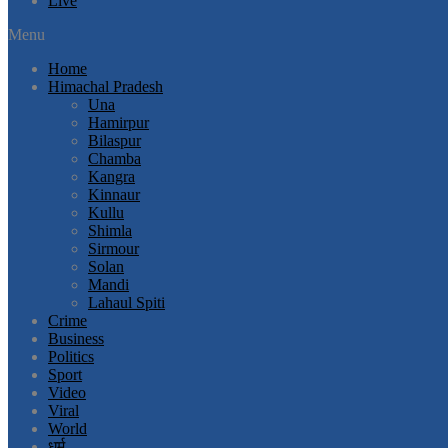
Live
Menu
Home
Himachal Pradesh
Una
Hamirpur
Bilaspur
Chamba
Kangra
Kinnaur
Kullu
Shimla
Sirmour
Solan
Mandi
Lahaul Spiti
Crime
Business
Politics
Sport
Video
Viral
World
धर्म